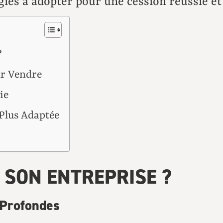
égies à adopter pour une cession réussie et
?
ur Vendre
ie
 Plus Adaptée
SON ENTREPRISE ?
 Profondes