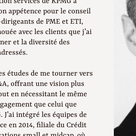
tion services de KPMG à
on appétence pour le conseil
-dirigeants de PME et ETI,
ouée avec les clients que j’ai
er et la diversité des
adressés.
 mes études de me tourner vers
A, offrant une vision plus
tout en nécessitant le même
engagement que celui que
 J’ai intégré les équipes de
 en 2014, filiale du Crédit
ations small et midcap, où