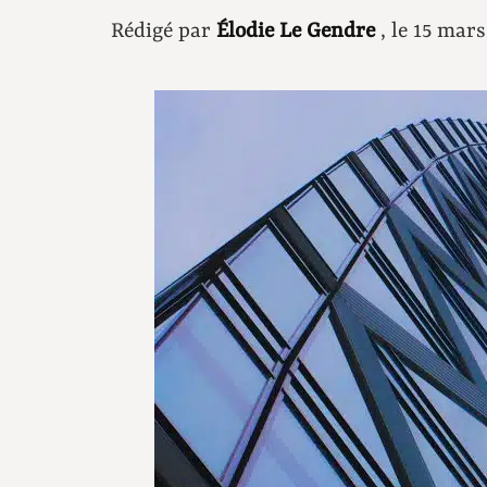
Rédigé par
Élodie Le Gendre
, le 15 mar